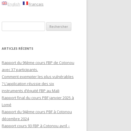
English
Français
RAFRICAIN
Rechercher :
LLE
ES
C
ARTICLES RÉCENTS
Rapport du 96ème cours FBP de Cotonou
avec 37 participants.
Comment exempter les plus vulnérables
? L’application réussie des six
instruments d’équité FBP au Mali
Rapport final du cours PBF janvier 2025 à
Lomé
Rapport du 94ème cours PBF à Cotonou
décembre 2024
Rapport cours 93 FBP à Cotonou avril –