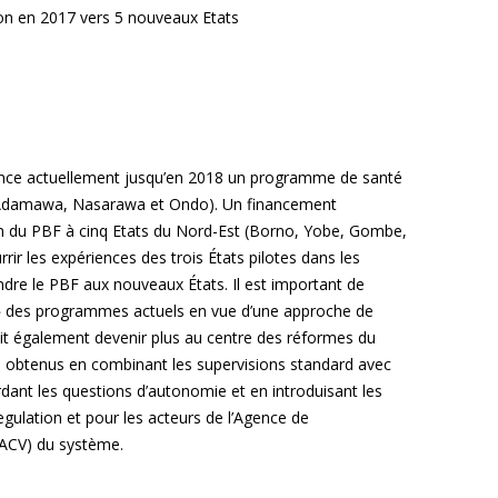
ion en 2017 vers 5 nouveaux Etats
CAMEROON
INDONESIA
MAURETANIE
TOGO
RÉPUBLIQUE CENT
COTE D’IVOIRE
MOZAMBIQUE
UGANDA
CONGO BRAZZAVI
KENYA
NIGER
ZAMBIA
nce actuellement jusqu’en 2018 un programme de santé
(ENGLISH) COMOR
KYRGYZ REPUBLI
NIGERIA
ZANZIBAR
 (Adamawa, Nasarawa et Ondo). Un financement
DJIBOUTI
RWANDA
ZIMBABWE
on du PBF à cinq Etats du Nord-Est (Borno, Yobe, Gombe,
rir les expériences des trois États pilotes dans les
RD DE CONGO
endre le PBF aux nouveaux États. Il est important de
t» des programmes actuels en vue d’une approche de
ait également devenir plus au centre des réformes du
re obtenus en combinant les supervisions standard avec
dant les questions d’autonomie et en introduisant les
egulation et pour les acteurs de l’Agence de
 (ACV) du système.