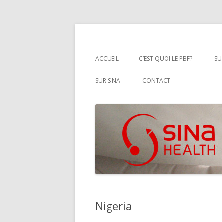
Performanced Based Financing
SINA Health
ACCUEIL
C’EST QUOI LE PBF?
SU
DÉFINITION FORMELLE DU PB
SUR SINA
CONTACT
PBF BEST PRACTICES
Nigeria