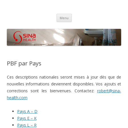
SINA Health
Performanced Based Financing
Aller
Menu
au
contenu
PBF par Pays
Ces descriptions nationales seront mises à jour dès que de
nouvelles informations deviennent disponibles. Vos ajouts et
corrections sont les bienvenues. Contactez:
robert@sina-
health.com
Pays A – D
Pays E – K
Pays L – R