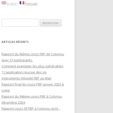
English
Français
RAFRICAIN
Rechercher :
LLE
ES
C
ARTICLES RÉCENTS
Rapport du 96ème cours FBP de Cotonou
avec 37 participants.
Comment exempter les plus vulnérables
? L’application réussie des six
instruments d’équité FBP au Mali
Rapport final du cours PBF janvier 2025 à
Lomé
Rapport du 94ème cours PBF à Cotonou
décembre 2024
Rapport cours 93 FBP à Cotonou avril –