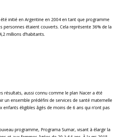
CAMEROON
INDONESIA
MAURETANIE
TOGO
a été initié en Argentine en 2004 en tant que programme
RÉPUBLIQUE CENT
COTE D’IVOIRE
MOZAMBIQUE
UGANDA
ions personnes étaient couverts. Cela représente 36% de la
,2 millions d’habitants.
CONGO BRAZZAVI
KENYA
NIGER
ZAMBIA
(ENGLISH) COMOR
KYRGYZ REPUBLI
NIGERIA
ZANZIBAR
DJIBOUTI
RWANDA
ZIMBABWE
RD DE CONGO
es résultats, aussi connu comme le plan Nacer a été
nir un ensemble prédéfini de services de santé maternelle
x enfants éligibles âgés de moins de 6 ans qui n’ont pas
ouveau programme, Programa Sumar, visant à élargir la
ans et aux femmes âgées de 20 à 64 ans. À la mi-2015,