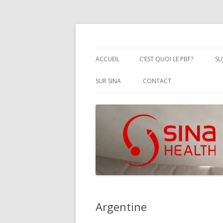
Performanced Based Financing
SINA Health
ACCUEIL
C’EST QUOI LE PBF?
SU
DÉFINITION FORMELLE DU PB
SUR SINA
CONTACT
PBF BEST PRACTICES
Argentine