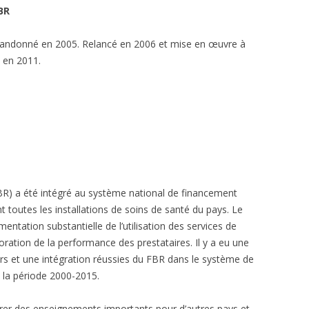
BR
CAMEROON
INDONESIA
MAURETANIE
TOGO
abandonné en 2005. Relancé en 2006 et mise en œuvre à
RÉPUBLIQUE CENT
COTE D’IVOIRE
MOZAMBIQUE
UGANDA
e en 2011.
CONGO BRAZZAVI
KENYA
NIGER
ZAMBIA
(ENGLISH) COMOR
KYRGYZ REPUBLI
NIGERIA
ZANZIBAR
DJIBOUTI
RWANDA
ZIMBABWE
RD DE CONGO
FBR) a été intégré au système national de financement
 toutes les installations de soins de santé du pays. Le
tation substantielle de l’utilisation des services de
oration de la performance des prestataires. Il y a eu une
urs et une intégration réussies du FBR dans le système de
 la période 2000-2015.
tirer des enseignements importants pour d’autres pays et