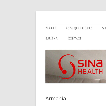
Performanced Based Financing
SINA Health
ACCUEIL
C’EST QUOI LE PBF?
SU
DÉFINITION FORMELLE DU PB
SUR SINA
CONTACT
PBF BEST PRACTICES
Armenia