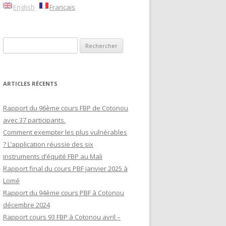
English
Français
RAFRICAIN
Rechercher :
LLE
ES
C
ARTICLES RÉCENTS
Rapport du 96ème cours FBP de Cotonou
avec 37 participants.
Comment exempter les plus vulnérables
? L’application réussie des six
instruments d’équité FBP au Mali
Rapport final du cours PBF janvier 2025 à
Lomé
Rapport du 94ème cours PBF à Cotonou
décembre 2024
Rapport cours 93 FBP à Cotonou avril –