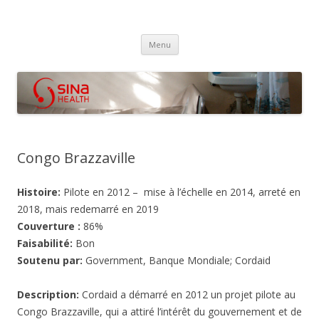
SINA Health
Performanced Based Financing
Aller
Menu
au
contenu
Congo Brazzaville
Histoire:
Pilote en 2012 – mise à l’échelle en 2014, arreté en
2018, mais redemarré en 2019
Couverture :
86%
Faisabilité:
Bon
Soutenu par:
Government, Banque Mondiale; Cordaid
Description:
Cordaid a démarré en 2012 un projet pilote au
Congo Brazzaville, qui a attiré l’intérêt du gouvernement et de