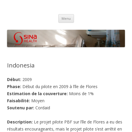
SINA Health
Performanced Based Financing
Aller
Menu
au
contenu
Indonesia
Début:
2009
Phase:
Début du pilote en 2009 à l’île de Flores
Estimation de la couverture:
Moins de 1%
Faisabilité:
Moyen
Soutenu par:
Cordaid
Description:
Le projet pilote PBF sur l’île de Flores a eu des
résultats encourageants, mais le projet pilote s’est arrêté en