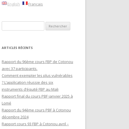
English
Français
RAFRICAIN
Rechercher :
LLE
ES
C
ARTICLES RÉCENTS
Rapport du 96ème cours FBP de Cotonou
avec 37 participants.
Comment exempter les plus vulnérables
? L’application réussie des six
instruments d’équité FBP au Mali
Rapport final du cours PBF janvier 2025 à
Lomé
Rapport du 94ème cours PBF à Cotonou
décembre 2024
Rapport cours 93 FBP à Cotonou avril –