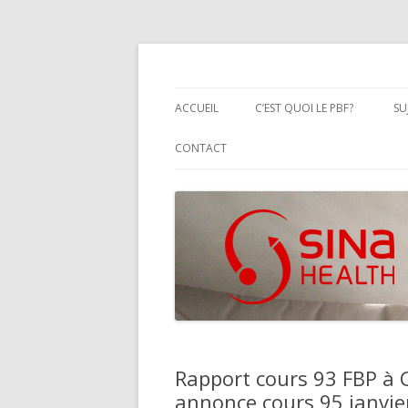
Performanced Based Financing
SINA Health
ACCUEIL
C’EST QUOI LE PBF?
SU
DÉFINITION FORMELLE DU PB
CONTACT
PBF BEST PRACTICES
Rapport cours 93 FBP à C
annonce cours 95 janvi