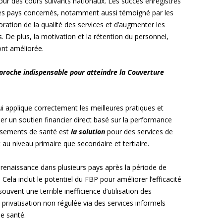
ur des cours suivants nationaux. Les succès enregistrés
les pays concernés, notamment aussi témoigné par les
oration de la qualité des services et d’augmenter les
s. De plus, la motivation et la rétention du personnel,
ont améliorée.
approche indispensable pour atteindre la Couverture
ui applique correctement les meilleures pratiques et
 un soutien financier direct basé sur la performance
ssements de santé est
la solution
pour des services de
t au niveau primaire que secondaire et tertiaire.
renaissance dans plusieurs pays après la période de
ela inclut le potentiel du FBP pour améliorer l’efficacité
ouvent une terrible inefficience d’utilisation des
e privatisation non régulée via des services informels
de santé.