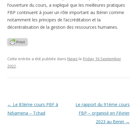
l’ouverture du cours, a expliqué que les meilleures pratiques
FBP continuent à jouer un rôle important au Bénin comme
notamment les principes de l’accréditation et la
décentralisation de la gestion des ressources humaines.
Cette entrée a été publiée dans
News
le
Friday 16 September
2022
.
Navigation
←
Le 83ème cours PBF à
Le rapport du 91ème cours
des
Ndjamena – Tchad
FBP – organisé en Février
articles
2023 au Benin
→